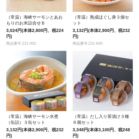
（常温）海峡サーモンとあお
（常温）熟成ほぐし身３個セ
もりのお米詰合せＢ
ット
3,024円(本体2,800円、税224
3,132円(本体2,900円、税232
円)
円)
商品番号:231-002
商品番号:231-640
（常温）海峡サーモン水煮
（常温）だし入り茶漬け３種
（缶詰）３缶セット
６個セット
3,132円(本体2,900円、税232
3,348円(本体3,100円、税248
円)
円)