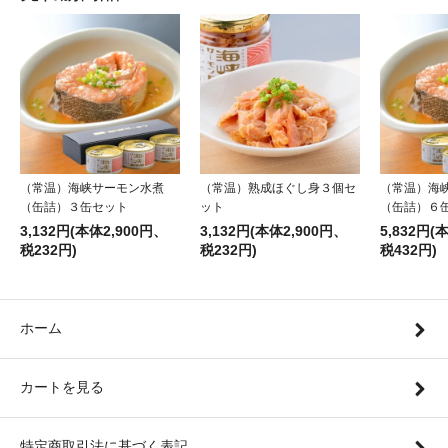
（常温）海峡サーモン水煮
（常温）熟成ほぐし身３個セ
（常温）海
（缶詰）３缶セット
ット
（缶詰）６
3,132円(本体2,900円、
3,132円(本体2,900円、
5,832円(
税232円)
税232円)
税432円)
ホーム
カートを見る
特定商取引法に基づく表記